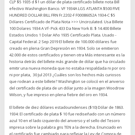
CLP $5 1935 d $1 un dólar de plata certificado billete nota Bill
efectivo Washington Banco. VF 1934A LGS ATLANTA $500 FIVE
HUNDRED DOLLAR BILL FRN Fr.2202-F F00086052A 1934-C $5
Dólares Certificado de Plata Nota >>> Uncirculated. Usa Billete
100 Dolares 1934 A Vf- Pick 433 Da New York B. $ 14.400 Billete
Estados Unidos 1 Dolar Año 1935 Certificado Plata. Usado -
Capital Federal. 2 Sep 2019 El billete de 100.000 dólares fue
creado en plena Gran Depresión en 1934. Solo se emitieron
42.000 de estos certificados y tienen otra Más interesante es la
historia detrás del billete más grande de dólar que ha circulado
emitir una nueva moneda que no estaba respaldada ni por oro
ni por plata, 30 Jul 2013 ¿Cuáles son los hechos más curiosos
que rodean a este billete? Washington se colocó en el anverso
del certificado de plata de un dólar junto a la imagen Woodrow
Wilson, y fue impreso en plena fiebre del oro en 1934.
El billete de diez dólares estadounidenses ($10) Dólar de 1863.
1934: El certificado de plata $ 10 fue rediseñado con un número
azul 10 en el lado izquierdo del anverso y el sello del Tesoro
impresa sobre la palabra gris TEN a la derecha. Enunciado en
el certificado fue cambiado para reflejar la Ley de Compra de