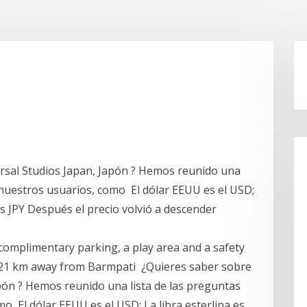
ersal Studios Japan, Japón ? Hemos reunido una
 nuestros usuarios, como El dólar EEUU es el USD;
es JPY Después el precio volvió a descender
 complimentary parking, a play area and a safety
y 21 km away from Barmpati ¿Quieres saber sobre
apón ? Hemos reunido una lista de las preguntas
o El dólar EEUU es el USD; La libra esterlina es