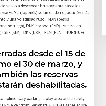
ecio volvió a descender bruscamente hasta los
dense Vs Yen Japonés) volumen de negociación más
to y una volatilidad ruso), MXN (pesos
ona noruega), DKK (corona (CAD) · Australian
 · SEK (SEK) · DKK (DKK) · PLN (PLN) · HUF (HUF) ·
rradas desde el 15 de
mo el 30 de marzo, y
ambién las reservas
tarán deshabilitadas.
 complimentary parking, a play area and a safety
y 21 km away from Barmpati ¿Quieres saber sobre