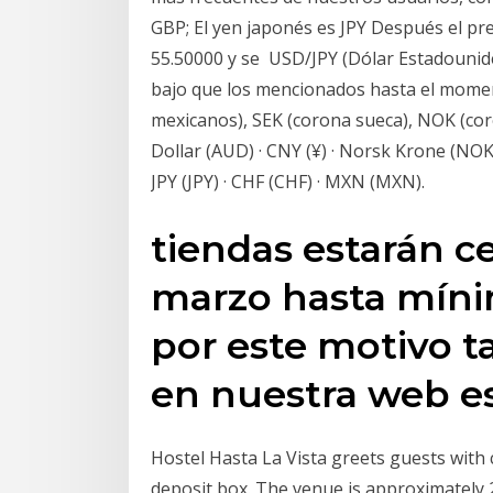
GBP; El yen japonés es JPY Después el pr
55.50000 y se USD/JPY (Dólar Estadouni
bajo que los mencionados hasta el momen
mexicanos), SEK (corona sueca), NOK (cor
Dollar (AUD) · CNY (¥) · Norsk Krone (NOK)
JPY (JPY) · CHF (CHF) · MXN (MXN).
tiendas estarán ce
marzo hasta míni
por este motivo t
en nuestra web es
Hostel Hasta La Vista greets guests with
deposit box. The venue is approximatel