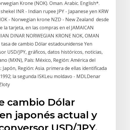
Norwegian Krone (NOK). Oman. Arabic. English*.
 shekel INR - Indian rupee JPY - Japanese yen KRW
 NOK - Norwegian krone NZD - New Zealand desde
 de la tarjeta, en las compras en el JAMAICAN
DANIAN DINAR NORWEGIAN KRONE NOK, OMAN
tasa de cambio Dólar estadounidense Yen
r USD/JPY, gráficos, datos históricos, noticias,
ano (MXN), País: México, Región: América del
: Japón, Región: Asia. primera de ellas identificada
a 1992; la segunda ISKLeu moldavo - MDLDenar
Zloty
de cambio Dólar
en japonés actual y
 conversor USD/JPY,