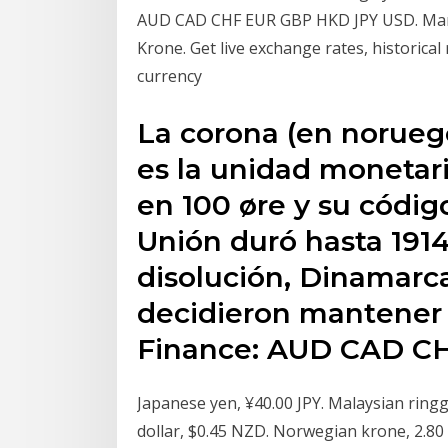
AUD CAD CHF EUR GBP HKD JPY USD. Mar 
Krone. Get live exchange rates, historical
currency
La corona (en noruego
es la unidad monetar
en 100 øre y su códig
Unión duró hasta 191
disolución, Dinamarc
decidieron mantener 
Finance: AUD CAD C
Japanese yen, ¥40.00 JPY. Malaysian ring
dollar, $0.45 NZD. Norwegian krone, 2.80 