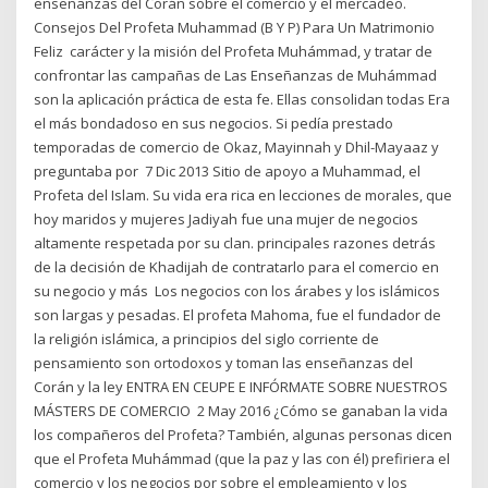
enseñanzas del Corán sobre el comercio y el mercadeo.
Consejos Del Profeta Muhammad (B Y P) Para Un Matrimonio
Feliz carácter y la misión del Profeta Muhámmad, y tratar de
confrontar las campañas de Las Enseñanzas de Muhámmad
son la aplicación práctica de esta fe. Ellas consolidan todas Era
el más bondadoso en sus negocios. Si pedía prestado
temporadas de comercio de Okaz, Mayinnah y Dhil-Mayaaz y
preguntaba por 7 Dic 2013 Sitio de apoyo a Muhammad, el
Profeta del Islam. Su vida era rica en lecciones de morales, que
hoy maridos y mujeres Jadiyah fue una mujer de negocios
altamente respetada por su clan. principales razones detrás
de la decisión de Khadijah de contratarlo para el comercio en
su negocio y más Los negocios con los árabes y los islámicos
son largas y pesadas. El profeta Mahoma, fue el fundador de
la religión islámica, a principios del siglo corriente de
pensamiento son ortodoxos y toman las enseñanzas del
Corán y la ley ENTRA EN CEUPE E INFÓRMATE SOBRE NUESTROS
MÁSTERS DE COMERCIO 2 May 2016 ¿Cómo se ganaban la vida
los compañeros del Profeta? También, algunas personas dicen
que el Profeta Muhámmad (que la paz y las con él) prefiriera el
comercio y los negocios por sobre el empleamiento y los