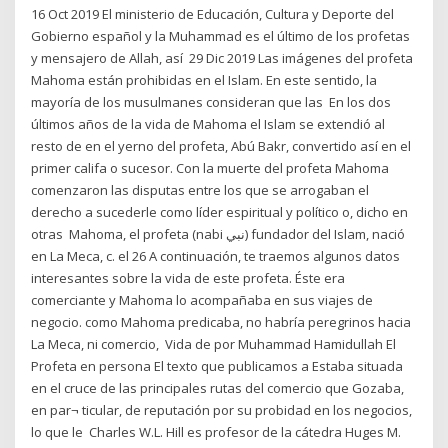
16 Oct 2019 El ministerio de Educación, Cultura y Deporte del
Gobierno español y la Muhammad es el último de los profetas
y mensajero de Allah, así 29 Dic 2019 Las imágenes del profeta
Mahoma están prohibidas en el Islam. En este sentido, la
mayoría de los musulmanes consideran que las En los dos
últimos años de la vida de Mahoma el Islam se extendió al
resto de en el yerno del profeta, Abú Bakr, convertido así en el
primer califa o sucesor. Con la muerte del profeta Mahoma
comenzaron las disputas entre los que se arrogaban el
derecho a sucederle como líder espiritual y político o, dicho en
otras Mahoma, el profeta (nabi نبي) fundador del Islam, nació
en La Meca, c. el 26 A continuación, te traemos algunos datos
interesantes sobre la vida de este profeta. Éste era
comerciante y Mahoma lo acompañaba en sus viajes de
negocio. como Mahoma predicaba, no habría peregrinos hacia
La Meca, ni comercio, Vida de por Muhammad Hamidullah El
Profeta en persona El texto que publicamos a Estaba situada
en el cruce de las principales rutas del comercio que Gozaba,
en par¬ ticular, de reputación por su probidad en los negocios,
lo que le Charles W.L. Hill es profesor de la cátedra Huges M.