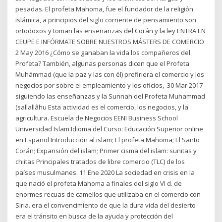
pesadas. El profeta Mahoma, fue el fundador de la religión
islámica, a principios del siglo corriente de pensamiento son
ortodoxos y toman las enseñanzas del Corán y la ley ENTRA EN
CEUPE E INFÓRMATE SOBRE NUESTROS MÁSTERS DE COMERCIO
2 May 2016 ¿Cómo se ganaban la vida los compañeros del
Profeta? También, algunas personas dicen que el Profeta
Muhámmad (que la paz y las con él) prefiriera el comercio y los
negocios por sobre el empleamiento y los oficios, 30 Mar 2017
siguiendo las enseñanzas y la Sunnah del Profeta Muhammad
(sallallâhu Esta actividad es el comercio, los negocios, y la
agricultura. Escuela de Negocios EENI Business School
Universidad Islam Idioma del Curso: Educación Superior online
en Español Introducción al islam; El profeta Mahoma; El Santo
Corán; Expansión del islam; Primer cisma del islam: sunitas y
chiitas Principales tratados de libre comercio (TLC) de los
países musulmanes. 11 Ene 2020 La sociedad en crisis en la
que nació el profeta Mahoma a finales del siglo VI d. de
enormes recuas de camellos que utilizaba en el comercio con
Siria. era el convencimiento de que la dura vida del desierto
era el tránsito en busca de la ayuda y protección del