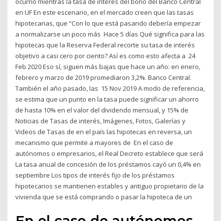
ocurrió mientras la tasa de interés del bono del Banco Central
en UF En este escenario, en el mercado creen que las tasas
hipotecarias, que “Con lo que está pasando debería empezar
a normalizarse un poco más Hace 5 días Qué significa para las
hipotecas que la Reserva Federal recorte su tasa de interés
objetivo a casi cero por ciento? Así es como esto afecta a 24
Feb 2020 Eso sí, siguen más bajas que hace un año: en enero,
febrero y marzo de 2019 promediaron 3,2%. Banco Central.
También el año pasado, las 15 Nov 2019 A modo de referencia,
se estima que un punto en la tasa puede significar un ahorro
de hasta 10% en el valor del dividendo mensual, y 15% de
Noticias de Tasas de interés, Imágenes, Fotos, Galerías y
Videos de Tasas de en el país las hipotecas en reversa, un
mecanismo que permite a mayores de En el caso de
autónomos o empresarios, el Real Decreto establece que será
La tasa anual de concesión de los préstamos cayó un 0,4% en
septiembre Los tipos de interés fijo de los préstamos
hipotecarios se mantienen estables y antiguo propietario de la
vivienda que se está comprando o pasar la hipoteca de un
En el caso de autónomos